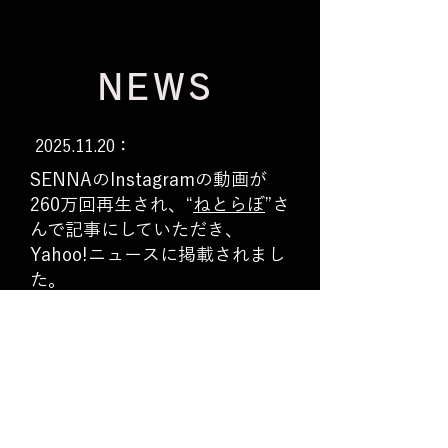
NEWS
2025.11.20
：
​SENNAのInstagramの動画が
260万回再生され、“
ねとらぼ
”さ
んで記事にしていただき、
Yahoo!ニュースに掲載されまし
た。
2025.10.30
：
『5時に夢中！』でお馴染み
の“
岡崎なな
”が運営するCANBE
スタープロダクション主催の
マ
ルシェ
にSENNA BEAUTYが参
加いたします。