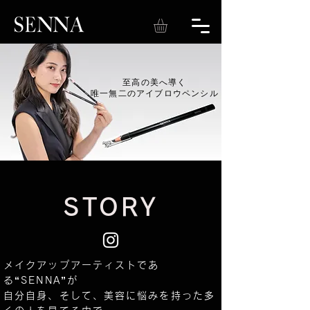
至高の美へ導く
​唯一無二のアイブロウペンシル
​STORY
メイクアップアーティストであ
る“SENNA”が
自分自身、そして、美容に悩みを持った多