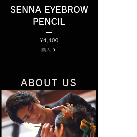
SENNA EYEBROW
PENCIL
価
¥4,400
格
購入
ABOUT US